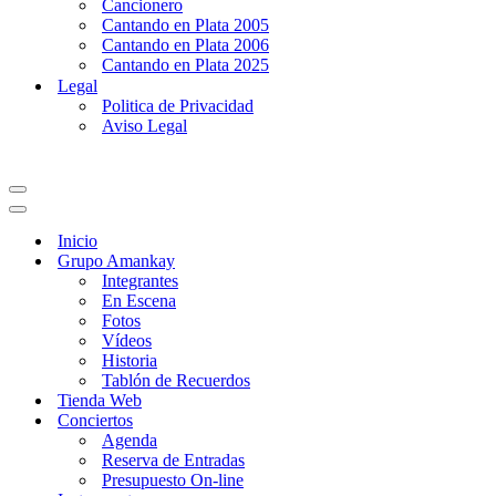
Cancionero
Cantando en Plata 2005
Cantando en Plata 2006
Cantando en Plata 2025
Legal
Politica de Privacidad
Aviso Legal
Menú
de
Menú
navegación
de
Inicio
navegación
Grupo Amankay
Integrantes
En Escena
Fotos
Vídeos
Historia
Tablón de Recuerdos
Tienda Web
Conciertos
Agenda
Reserva de Entradas
Presupuesto On-line